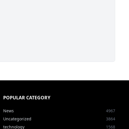
POPULAR CATEGORY
News
4967
Uncategorized
3864
technology
1568