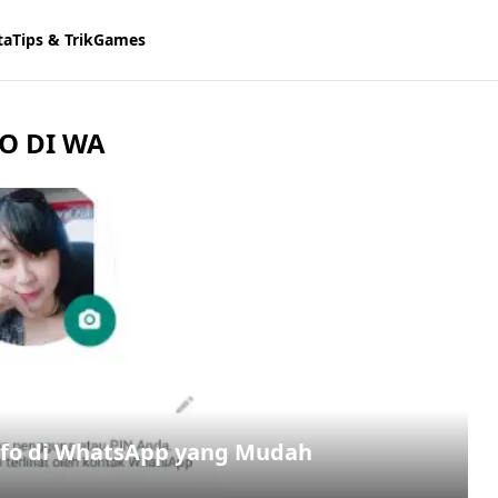
ta
Tips & Trik
Games
O DI WA
nfo di WhatsApp yang Mudah