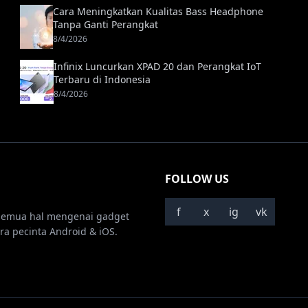
Cara Meningkatkan Kualitas Bass Headphone
Tanpa Ganti Perangkat
8/4/2026
Infinix Luncurkan XPAD 20 dan Perangkat IoT
Terbaru di Indonesia
8/4/2026
FOLLOW US
f
x
ig
vk
semua hal mengenai gadget
ra pecinta Android & iOS.