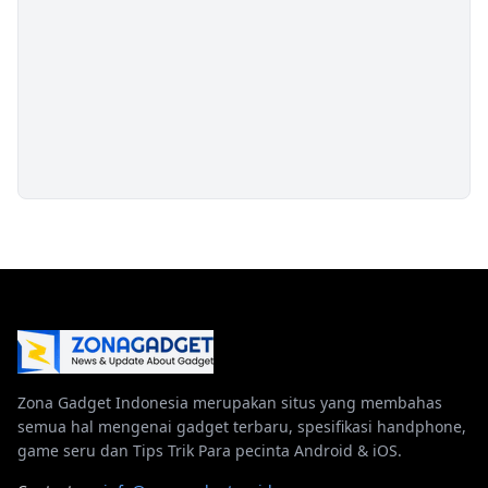
Zona Gadget Indonesia merupakan situs yang membahas
semua hal mengenai gadget terbaru, spesifikasi handphone,
game seru dan Tips Trik Para pecinta Android & iOS.