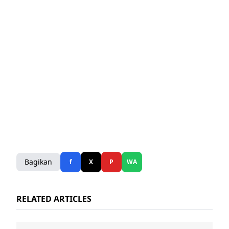
Bagikan
f
X
P
WA
RELATED ARTICLES