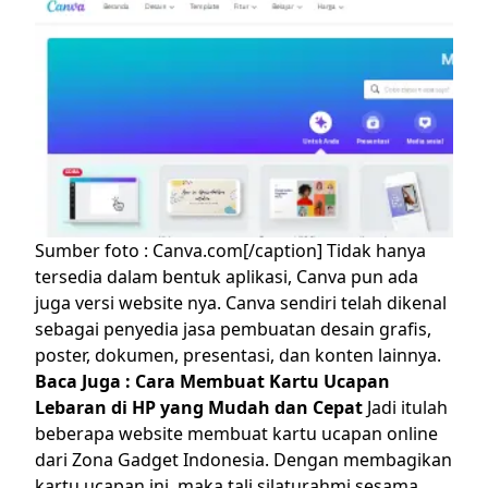
Sumber foto : Canva.com[/caption]
Tidak hanya
tersedia dalam bentuk aplikasi,
Canva
pun ada
juga versi website nya. Canva sendiri telah dikenal
sebagai penyedia jasa pembuatan desain grafis,
poster, dokumen, presentasi, dan konten lainnya.
Baca Juga :
Cara Membuat Kartu Ucapan
Lebaran di HP yang Mudah dan Cepat
Jadi itulah
beberapa website membuat kartu ucapan online
dari Zona Gadget Indonesia. Dengan membagikan
kartu ucapan ini, maka tali silaturahmi sesama