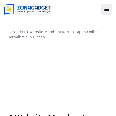
Beranda
› 4 Website Membuat Kartu Ucapan Online
Terbaik Wajib Dicoba