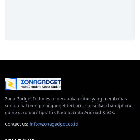
Zona Gadget Indonesia merupakan situs yang membahas
semua hal mengenai gadget terbaru, spesifikasi handphone,
game seru dan Tips Trik Para pecinta Android & iOS.
Contact us:
info@zonagadget.co.id