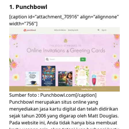
1. Punchbowl
[caption id="attachment_70916" align="alignnone"
width="756"]
Sumber foto : Punchbowl.com[/caption]
Punchbowl
merupakan situs online yang
menyediakan jasa kartu digital dan telah didirikan
sejak tahun 2006 yang digarap oleh Matt Douglas.
Pada website ini, Anda tidak hanya bisa membuat