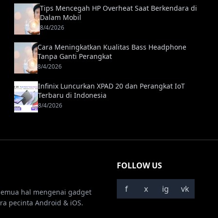
Tips Mencegah HP Overheat Saat Berkendara di
Dalam Mobil
8/4/2026
Cara Meningkatkan Kualitas Bass Headphone
Tanpa Ganti Perangkat
8/4/2026
Infinix Luncurkan XPAD 20 dan Perangkat IoT
Terbaru di Indonesia
8/4/2026
FOLLOW US
f
x
ig
vk
semua hal mengenai gadget
ra pecinta Android & iOS.