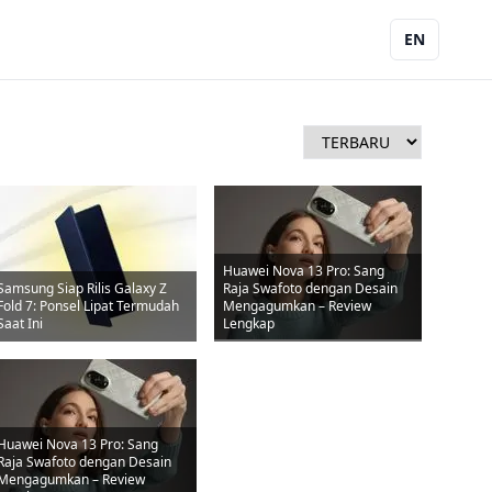
EN
Huawei Nova 13 Pro: Sang
Samsung Siap Rilis Galaxy Z
Raja Swafoto dengan Desain
Fold 7: Ponsel Lipat Termudah
Mengagumkan – Review
Saat Ini
Lengkap
Huawei Nova 13 Pro: Sang
Raja Swafoto dengan Desain
Mengagumkan – Review