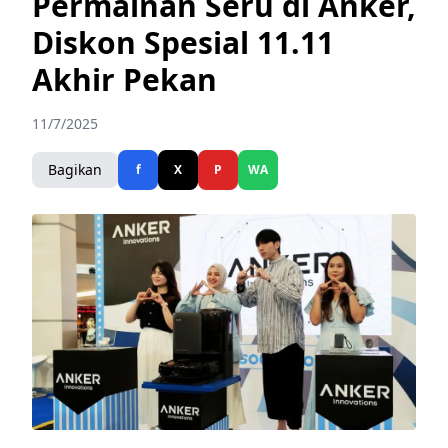
Permainan Seru di Anker,
Diskon Spesial 11.11
Akhir Pekan
11/7/2025
Bagikan
f
X
P
WA