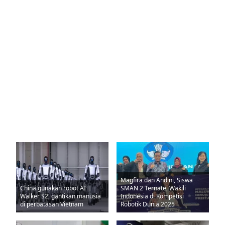
Magfira dan Andini, Siswa
China gunakan robot AI
SMAN 2 Ternate, Wakili
Walker S2, gantikan manusia
Indonesia di Kompetisi
di perbatasan Vietnam
Robotik Dunia 2025