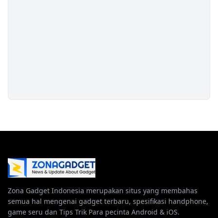
Zona Gadget Indonesia merupakan situs yang membahas
semua hal mengenai gadget terbaru, spesifikasi handphone,
game seru dan Tips Trik Para pecinta Android & iOS.