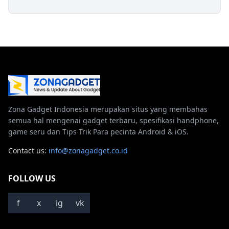
Zona Gadget Indonesia merupakan situs yang membahas
semua hal mengenai gadget terbaru, spesifikasi handphone,
game seru dan Tips Trik Para pecinta Android & iOS.
Contact us:
info@zonagadget.co.id
FOLLOW US
f
x
ig
vk