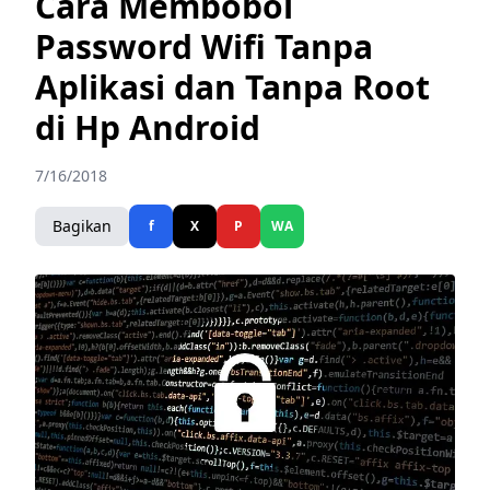
Cara Membobol
Password Wifi Tanpa
Aplikasi dan Tanpa Root
di Hp Android
7/16/2018
Bagikan
f
X
P
WA