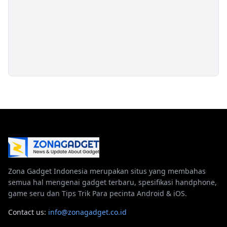
Zona Gadget Indonesia merupakan situs yang membahas
semua hal mengenai gadget terbaru, spesifikasi handphone,
game seru dan Tips Trik Para pecinta Android & iOS.
Contact us:
info@zonagadget.co.id