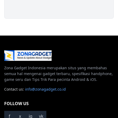
Zona Gadget Indonesia merupakan situs yang membahas
semua hal mengenai gadget terbaru, spesifikasi handphone,
game seru dan Tips Trik Para pecinta Android & iOS.
Contact us:
info@zonagadget.co.id
FOLLOW US
f
x
ig
vk