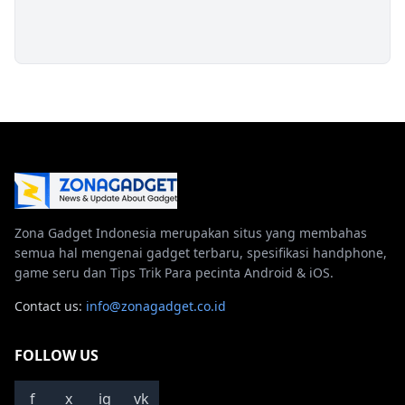
Zona Gadget Indonesia merupakan situs yang membahas
semua hal mengenai gadget terbaru, spesifikasi handphone,
game seru dan Tips Trik Para pecinta Android & iOS.
Contact us:
info@zonagadget.co.id
FOLLOW US
f
x
ig
vk