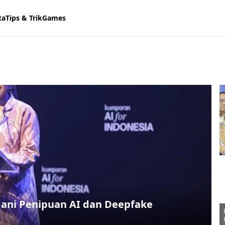
ta
Tips & Trik
Games
ani Penipuan AI dan Deepfake