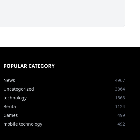
POPULAR CATEGORY
News
4967
Uncategorized
3864
technology
1568
Berita
1124
Games
499
mobile technology
492