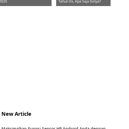
2025
Tahun Ini, Apa Saja Isinya?
New Article
Maksimalkan Fungsi Sensor HP Android Anda dengan