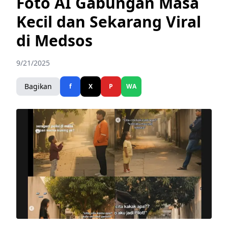
Foto AI Gabungan Masa
Kecil dan Sekarang Viral
di Medsos
9/21/2025
Bagikan
f
X
P
WA