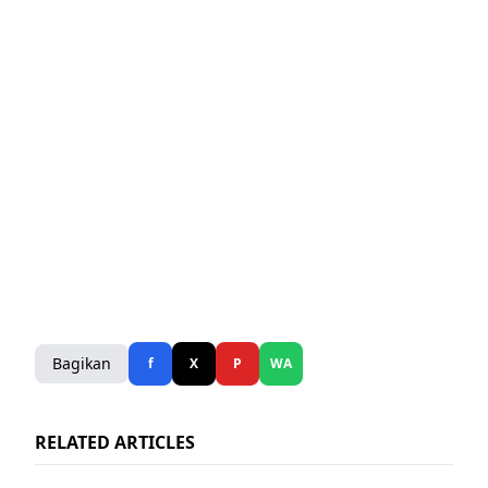
Bagikan
f
X
P
WA
RELATED ARTICLES