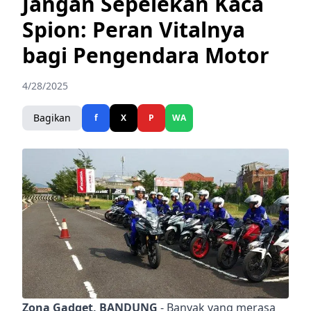
Jangan Sepelekan Kaca
Spion: Peran Vitalnya
bagi Pengendara Motor
4/28/2025
Bagikan
f
X
P
WA
Zona Gadget, BANDUNG
- Banyak yang merasa