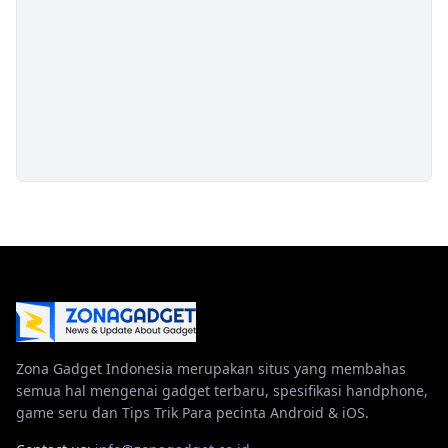
Zona Gadget Indonesia merupakan situs yang membahas
semua hal mengenai gadget terbaru, spesifikasi handphone,
game seru dan Tips Trik Para pecinta Android & iOS.