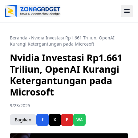
Beranda
› Nvidia Investasi Rp1.661 Triliun, OpenAI
Kurangi Ketergantungan pada Microsoft
Nvidia Investasi Rp1.661
Triliun, OpenAI Kurangi
Ketergantungan pada
Microsoft
9/23/2025
Bagikan
f
X
P
WA