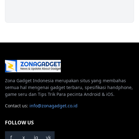
Zona Gadget Indonesia merupakan situs yang membahas
semua hal mengenai gadget terbaru, spesifikasi handphone,
game seru dan Tips Trik Para pecinta Android & iOS.
Contact us:
info@zonagadget.co.id
FOLLOW US
f
x
ig
vk