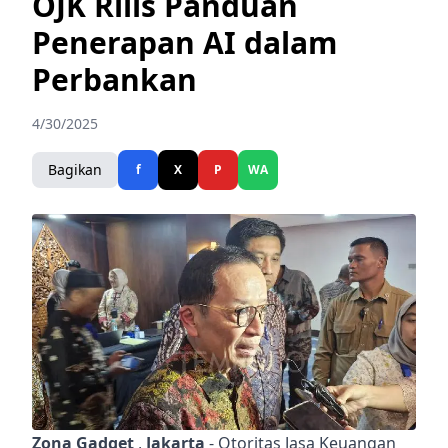
OJK Rilis Panduan
Penerapan AI dalam
Perbankan
4/30/2025
Bagikan
f
X
P
WA
Zona Gadget
,
Jakarta
-
Otoritas Jasa Keuangan