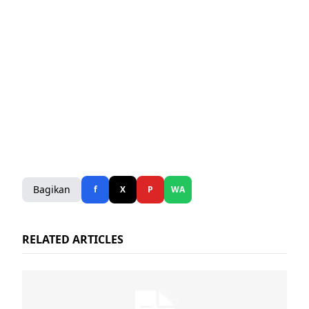
Bagikan
f
X
P
WA
RELATED ARTICLES