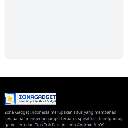
Zona Gadget Indonesia merupakan situs yang membahas
semua hal mengenai gadget terbaru, spesifikasi handphone,
game seru dan Tips Trik Para pecinta Android & iOS.