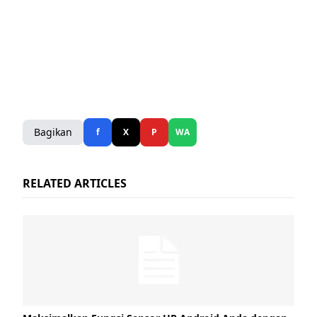
Bagikan
f
X
P
WA
RELATED ARTICLES