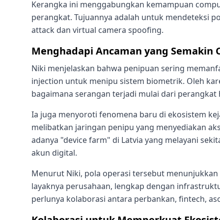
Kerangka ini menggabungkan kemampuan computer v
perangkat. Tujuannya adalah untuk mendeteksi pol
attack dan virtual camera spoofing.
Menghadapi Ancaman yang Semakin 
Niki menjelaskan bahwa penipuan sering memanfaa
injection untuk menipu sistem biometrik. Oleh k
bagaimana serangan terjadi mulai dari perangkat 
Ia juga menyoroti fenomena baru di ekosistem kejah
melibatkan jaringan penipu yang menyediakan akse
adanya "device farm" di Latvia yang melayani seki
akun digital.
Menurut Niki, pola operasi tersebut menunjukkan b
layaknya perusahaan, lengkap dengan infrastruktu
perlunya kolaborasi antara perbankan, fintech, as
Kolaborasi untuk Memperkuat Ekosist