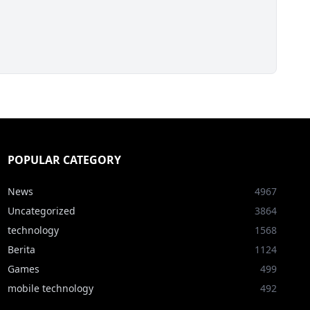
POPULAR CATEGORY
News
4967
Uncategorized
3864
technology
1568
Berita
1124
Games
499
mobile technology
492