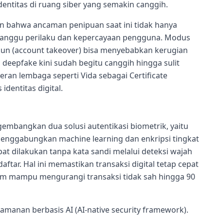
dentitas di ruang siber yang semakin canggih.
an bahwa ancaman penipuan saat ini tidak hanya
ganggu perilaku dan kepercayaan pengguna. Modus
kun (account takeover) bisa menyebabkan kerugian
i deepfake kini sudah begitu canggih hingga sulit
peran lembaga seperti Vida sebagai Certificate
identitas digital.
mbangkan dua solusi autentikasi biometrik, yaitu
menggabungkan machine learning dan enkripsi tingkat
dapat dilakukan tanpa kata sandi melalui deteksi wajah
aftar. Hal ini memastikan transaksi digital tetap cepat
aim mampu mengurangi transaksi tidak sah hingga 90
manan berbasis AI (AI-native security framework).