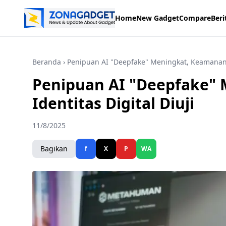
Home
New Gadget
Compare
Beri
Beranda
› Penipuan AI "Deepfake" Meningkat, Keamanan I
Penipuan AI "Deepfake"
Identitas Digital Diuji
11/8/2025
Bagikan
f
X
P
WA