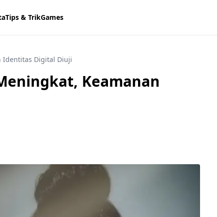
ta
Tips & Trik
Games
dentitas Digital Diuji
 Meningkat, Keamanan