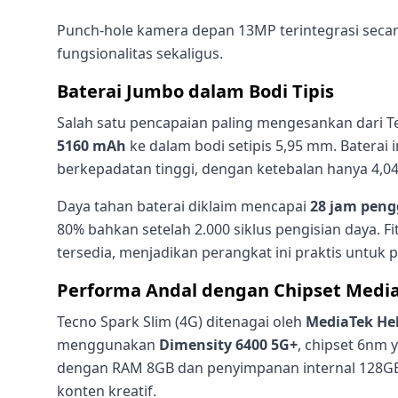
Punch-hole kamera depan 13MP terintegrasi secara 
fungsionalitas sekaligus.
Baterai Jumbo dalam Bodi Tipis
Salah satu pencapaian paling mengesankan dari
5160 mAh
ke dalam bodi setipis 5,95 mm. Baterai 
berkepadatan tinggi, dengan ketebalan hanya 4,0
Daya tahan baterai diklaim mencapai
28 jam peng
80% bahkan setelah 2.000 siklus pengisian daya. Fi
tersedia, menjadikan perangkat ini praktis untuk
Performa Andal dengan Chipset Medi
Tecno Spark Slim (4G) ditenagai oleh
MediaTek Hel
menggunakan
Dimensity 6400 5G+
, chipset 6nm 
dengan RAM 8GB dan penyimpanan internal 128GB 
konten kreatif.