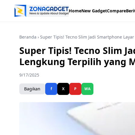
Home
New Gadget
Compare
Beri
Beranda
› Super Tipis! Tecno Slim Jadi Smartphone Lay
Super Tipis! Tecno Slim 
Lengkung Terpilih yang
9/17/2025
Bagikan
f
X
P
WA