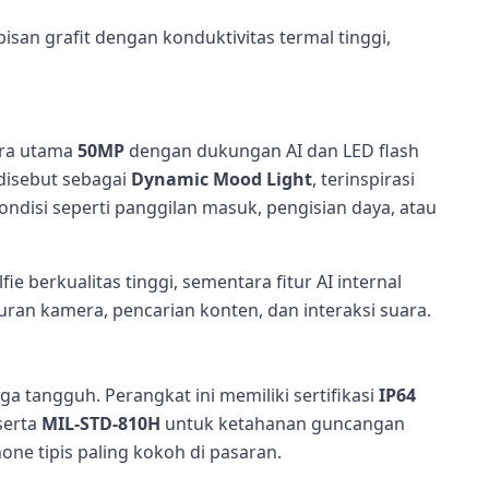
an grafit dengan konduktivitas termal tinggi,
era utama
50MP
dengan dukungan AI dan LED flash
 disebut sebagai
Dynamic Mood Light
, terinspirasi
disi seperti panggilan masuk, pengisian daya, atau
 berkualitas tinggi, sementara fitur AI internal
n kamera, pencarian konten, dan interaksi suara.
ga tangguh. Perangkat ini memiliki sertifikasi
IP64
serta
MIL-STD-810H
untuk ketahanan guncangan
hone tipis paling kokoh di pasaran.