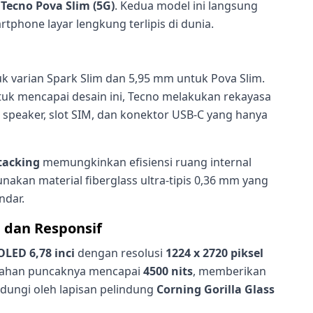
n
Tecno Pova Slim (5G)
. Kedua model ini langsung
phone layar lengkung terlipis di dunia.
k varian Spark Slim dan 5,95 mm untuk Pova Slim.
tuk mencapai desain ini, Tecno melakukan rekayasa
 speaker, slot SIM, dan konektor USB-C yang hanya
tacking
memungkinkan efisiensi ruang internal
akan material fiberglass ultra-tipis 0,36 mm yang
ndar.
 dan Responsif
LED 6,78 inci
dengan resolusi
1224 x 2720 piksel
erahan puncaknya mencapai
4500 nits
, memberikan
indungi oleh lapisan pelindung
Corning Gorilla Glass