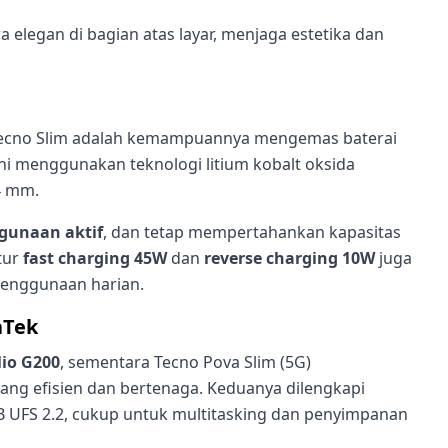
elegan di bagian atas layar, menjaga estetika dan
 Tecno Slim adalah kemampuannya mengemas baterai
ini menggunakan teknologi litium kobalt oksida
4 mm.
gunaan aktif
, dan tetap mempertahankan kapasitas
tur
fast charging 45W
dan
reverse charging 10W
juga
 penggunaan harian.
aTek
io G200
, sementara Tecno Pova Slim (5G)
yang efisien dan bertenaga. Keduanya dilengkapi
UFS 2.2, cukup untuk multitasking dan penyimpanan