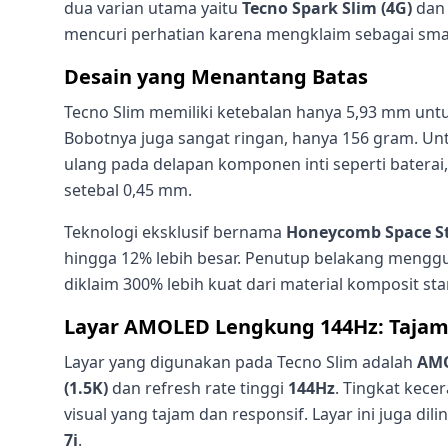
dua varian utama yaitu
Tecno Spark Slim (4G)
da
mencuri perhatian karena mengklaim sebagai smart
Desain yang Menantang Batas
Tecno Slim memiliki ketebalan hanya 5,93 mm untu
Bobotnya juga sangat ringan, hanya 156 gram. Un
ulang pada delapan komponen inti seperti baterai,
setebal 0,45 mm.
Teknologi eksklusif bernama
Honeycomb Space S
hingga 12% lebih besar. Penutup belakang menggun
diklaim 300% lebih kuat dari material komposit sta
Layar AMOLED Lengkung 144Hz: Tajam
Layar yang digunakan pada Tecno Slim adalah
AMO
(1.5K)
dan refresh rate tinggi
144Hz
. Tingkat kec
visual yang tajam dan responsif. Layar ini juga dil
7i
.