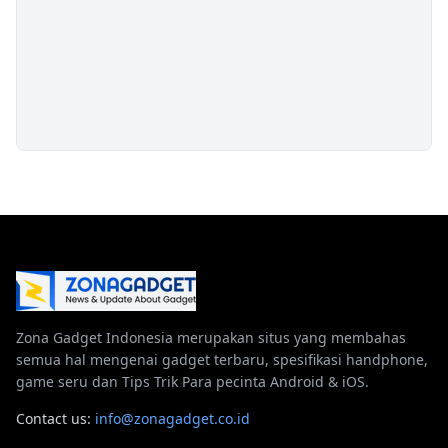
Zona Gadget Indonesia merupakan situs yang membahas
semua hal mengenai gadget terbaru, spesifikasi handphone,
game seru dan Tips Trik Para pecinta Android & iOS.
Contact us:
info@zonagadget.co.id