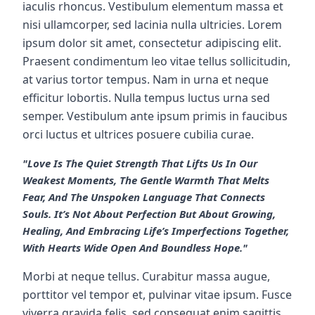
iaculis rhoncus.
Vestibulum elementum
massa et
nisi ullamcorper, sed lacinia nulla ultricies. Lorem
ipsum dolor sit amet, consectetur adipiscing elit.
Praesent condimentum leo vitae tellus sollicitudin,
at varius tortor tempus. Nam in urna et neque
efficitur lobortis. Nulla tempus luctus urna sed
semper. Vestibulum ante ipsum primis in faucibus
orci luctus et ultrices posuere cubilia curae.
"Love Is The Quiet Strength That Lifts Us In Our
Weakest Moments, The Gentle Warmth That Melts
Fear, And The Unspoken Language That Connects
Souls. It’s Not About Perfection But About Growing,
Healing, And Embracing Life’s Imperfections Together,
With Hearts Wide Open And Boundless Hope."
Morbi at neque tellus. Curabitur massa augue,
porttitor vel tempor et, pulvinar vitae ipsum. Fusce
viverra gravida felis, sed consequat enim sagittis