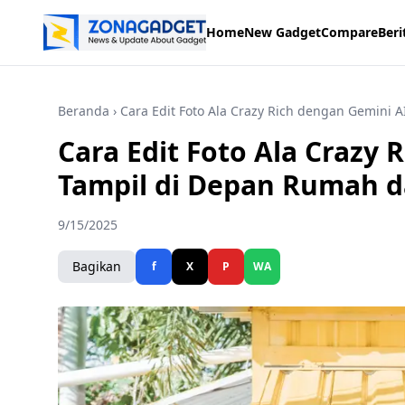
Home
New Gadget
Compare
Beri
Beranda
› Cara Edit Foto Ala Crazy Rich dengan Gemini
Cara Edit Foto Ala Crazy 
Tampil di Depan Rumah 
9/15/2025
Bagikan
f
X
P
WA