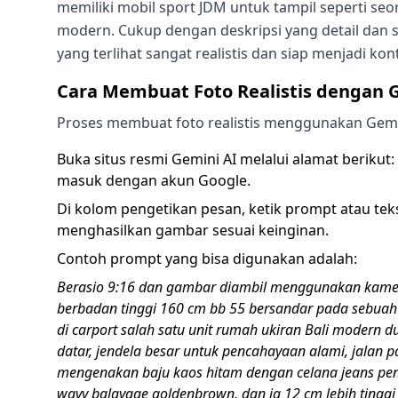
memiliki mobil sport JDM untuk tampil seperti s
modern. Cukup dengan deskripsi yang detail dan s
yang terlihat sangat realistis dan siap menjadi kont
Cara Membuat Foto Realistis dengan 
Proses membuat foto realistis menggunakan Gemin
Buka situs resmi Gemini AI melalui alamat berikut:
masuk dengan akun Google.
Di kolom pengetikan pesan, ketik prompt atau tek
menghasilkan gambar sesuai keinginan.
Contoh prompt yang bisa digunakan adalah:
Berasio 9:16 dan gambar diambil menggunakan kamer
berbadan tinggi 160 cm bb 55 bersandar pada sebuah
di carport salah satu unit rumah ukiran Bali modern d
datar, jendela besar untuk pencahayaan alami, jalan pa
mengenakan baju kaos hitam dengan celana jeans pe
wavy balayage goldenbrown, dan ia 12 cm lebih tingg