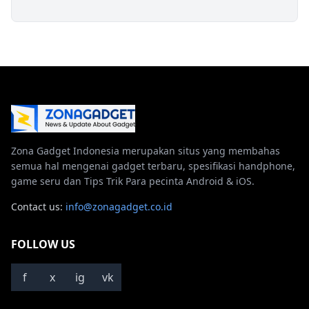
Zona Gadget Indonesia merupakan situs yang membahas
semua hal mengenai gadget terbaru, spesifikasi handphone,
game seru dan Tips Trik Para pecinta Android & iOS.
Contact us:
info@zonagadget.co.id
FOLLOW US
f
x
ig
vk