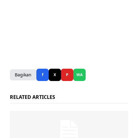
Bagikan
f
X
P
WA
RELATED ARTICLES