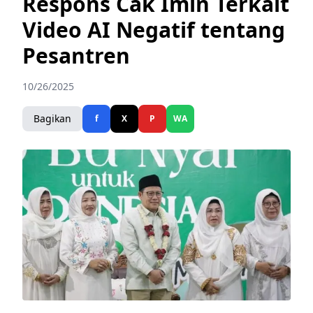
Respons Cak Imin Terkait
Video AI Negatif tentang
Pesantren
10/26/2025
Bagikan
f
X
P
WA