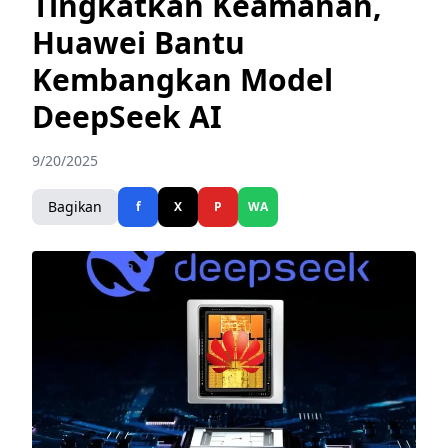
Tingkatkan Keamanan,
Huawei Bantu
Kembangkan Model
DeepSeek AI
9/20/2025
Bagikan
f
X
P
WA