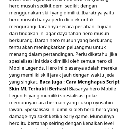
hero musuh sedikit demi sedikit dengan
menggunakan skill yang dimiliki. Ibaratnya yaitu
hero musuh hanya perlu dicolek untuk
mengurangi darahnya secara perlahan. Tujuan
dari tindakan ini agar daya tahan hero musuh
berkurang.
Darah hero musuh yang berkurang
tentu akan meningkatkan peluangmu untuk
menang dalam pertandingan. Perlu diketahui jika
spesialisasi ini tidak dimiliki oleh semua hero di
Mobile Legends. Hero ini biasanya adalah mereka
yang memiliki skill jarak jauh dengan waktu jeda
yang singkat.
Baca Juga :
Cara Menghapus Script
Skin ML Terbukti Berhasil
Biasanya hero Mobile
Legends yang memiliki spesialisasi poke
mempunyai cara bermain yang cukup nyusahin
lawan. Spesialisasi ini dimiliki oleh hero-hero yang
damage-nya sakit ketika early game. Munculnya
hero itu bertahap seiring dengan kenaikan level